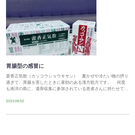
胃腸型の感冒に
藿香正気散（カッコウショウキサン） 夏かぜや冷たい物の摂り
過ぎで、胃腸を害したときに著効のある漢方処方です。 何度
も南洋の島に、遺骨収集に参加されている患者さんに持たせて、
たいへん喜ばれました。いつも着いて1週間くらい […]
2023.09.02